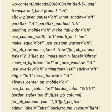
wp-content/uploads/2016/03/Untitled-5-1.png”
transparent_background=”on”
allow_player_pause=”off” inner_shadow=”off”
parallax=”off” parallax_method=”off”
padding_mobile=”off” make_fullwidth=”off”
use_custom_width=”off” width_unit=”on”
make_equal=”off” use_custom_gutter=”off”]
[et_pb_row admin_label=”row”][et_pb_column
type=”2_3″][et_pb_image admin_label=”Obraz”
show_in_lightbox=”off” url_new_window=”off”
use_overlay=”off” animation=”left” sticky=”off”
align=”left” force_fullwidth=”off”
always_center_on_mobile=”on”
use_border_color=”off” border_color=”#ffffff”
border_style=”solid” /][/et_pb_column]
[et_pb_column type=”1_3″][et_pb_text
admin_label=”Tekst” background_layout=”light”