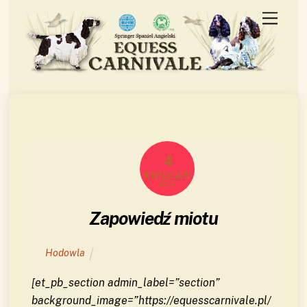
Skip
Menu
to
content
4
KWIECIEŃ
2014
Zapowiedź miotu
Hodowla
[et_pb_section admin_label=”section”
background_image=”https://equesscarnivale.pl/